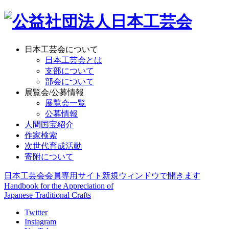
日本工芸会について
日本工芸会とは
支部について
部会について
展覧会/公募情報
展覧会一覧
公募情報
人間国宝紹介
作家検索
次世代育成活動
寄附について
日本工芸会会員専用サイト
新規ウィンドウで開きます
Handbook for the Appreciation of
Japanese Traditional Crafts
Twitter
Instagram