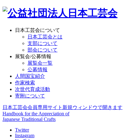
日本工芸会について
日本工芸会とは
支部について
部会について
展覧会/公募情報
展覧会一覧
公募情報
人間国宝紹介
作家検索
次世代育成活動
寄附について
日本工芸会会員専用サイト
新規ウィンドウで開きます
Handbook for the Appreciation of
Japanese Traditional Crafts
Twitter
Instagram