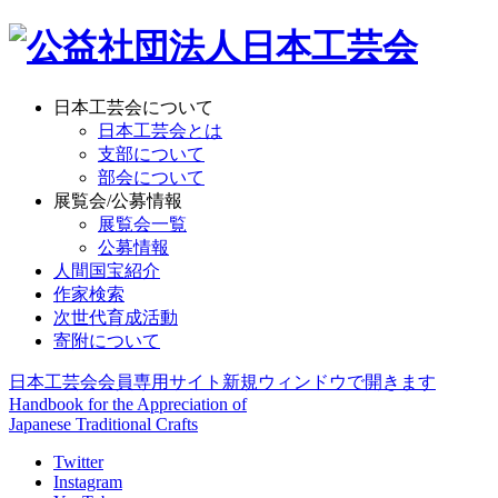
日本工芸会について
日本工芸会とは
支部について
部会について
展覧会/公募情報
展覧会一覧
公募情報
人間国宝紹介
作家検索
次世代育成活動
寄附について
日本工芸会会員専用サイト
新規ウィンドウで開きます
Handbook for the Appreciation of
Japanese Traditional Crafts
Twitter
Instagram