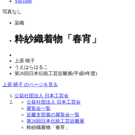
YouTube
写真なし
染織
粋紗織着物「春宵」
上原 晴子
うえはらはるこ
第26回日本伝統工芸近畿展(平成9年度)
上原 晴子 のページを見る
公益社団法人 日本工芸会
公益社団法人 日本工芸会
展覧会一覧
近畿支部展の展覧会一覧
第26回日本伝統工芸近畿展
粋紗織着物「春宵」