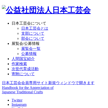
日本工芸会について
日本工芸会とは
支部について
部会について
展覧会/公募情報
展覧会一覧
公募情報
人間国宝紹介
作家検索
次世代育成活動
寄附について
日本工芸会会員専用サイト
新規ウィンドウで開きます
Handbook for the Appreciation of
Japanese Traditional Crafts
Twitter
Instagram