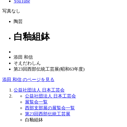
YouTube
写真なし
陶芸
白釉組鉢
添田 和信
そえだわしん
第23回西部伝統工芸展(昭和63年度)
添田 和信 のページを見る
公益社団法人 日本工芸会
公益社団法人 日本工芸会
展覧会一覧
西部支部展の展覧会一覧
第23回西部伝統工芸展
白釉組鉢