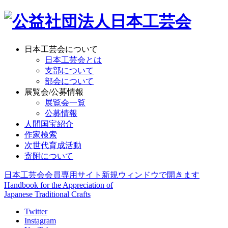
日本工芸会について
日本工芸会とは
支部について
部会について
展覧会/公募情報
展覧会一覧
公募情報
人間国宝紹介
作家検索
次世代育成活動
寄附について
日本工芸会会員専用サイト
新規ウィンドウで開きます
Handbook for the Appreciation of
Japanese Traditional Crafts
Twitter
Instagram