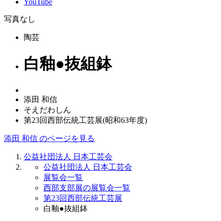
YouTube
写真なし
陶芸
白釉●抜組鉢
添田 和信
そえだわしん
第23回西部伝統工芸展(昭和63年度)
添田 和信 のページを見る
公益社団法人 日本工芸会
公益社団法人 日本工芸会
展覧会一覧
西部支部展の展覧会一覧
第23回西部伝統工芸展
白釉●抜組鉢