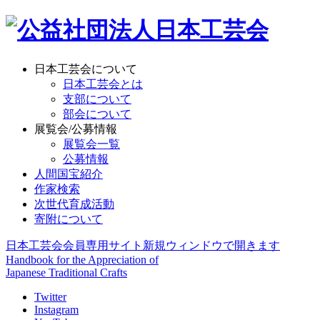
日本工芸会について
日本工芸会とは
支部について
部会について
展覧会/公募情報
展覧会一覧
公募情報
人間国宝紹介
作家検索
次世代育成活動
寄附について
日本工芸会会員専用サイト
新規ウィンドウで開きます
Handbook for the Appreciation of
Japanese Traditional Crafts
Twitter
Instagram