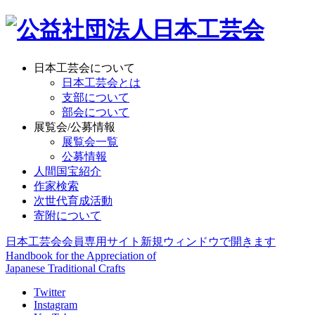
日本工芸会について
日本工芸会とは
支部について
部会について
展覧会/公募情報
展覧会一覧
公募情報
人間国宝紹介
作家検索
次世代育成活動
寄附について
日本工芸会会員専用サイト
新規ウィンドウで開きます
Handbook for the Appreciation of
Japanese Traditional Crafts
Twitter
Instagram