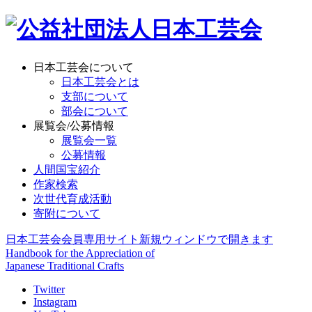
日本工芸会について
日本工芸会とは
支部について
部会について
展覧会/公募情報
展覧会一覧
公募情報
人間国宝紹介
作家検索
次世代育成活動
寄附について
日本工芸会会員専用サイト
新規ウィンドウで開きます
Handbook for the Appreciation of
Japanese Traditional Crafts
Twitter
Instagram