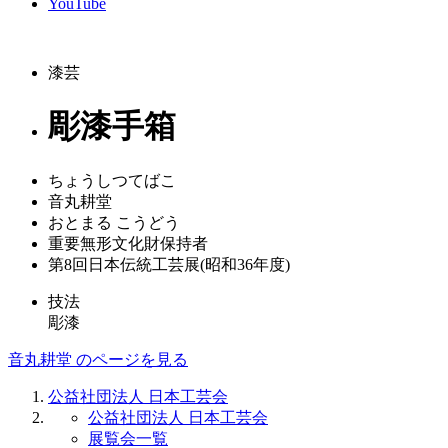
YouTube
漆芸
彫漆手箱
ちょうしつてばこ
音丸耕堂
おとまる こうどう
重要無形文化財保持者
第8回日本伝統工芸展(昭和36年度)
技法
彫漆
音丸耕堂 のページを見る
公益社団法人 日本工芸会
公益社団法人 日本工芸会
展覧会一覧