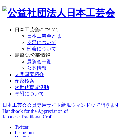
日本工芸会について
日本工芸会とは
支部について
部会について
展覧会/公募情報
展覧会一覧
公募情報
人間国宝紹介
作家検索
次世代育成活動
寄附について
日本工芸会会員専用サイト
新規ウィンドウで開きます
Handbook for the Appreciation of
Japanese Traditional Crafts
Twitter
Instagram