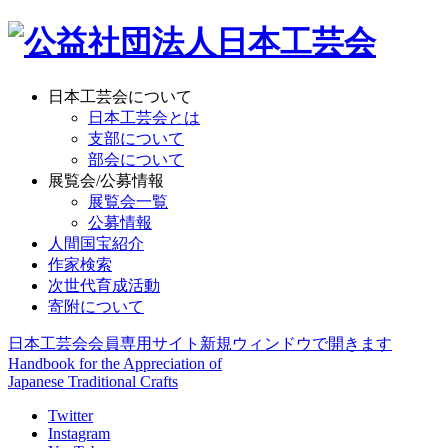
日本工芸会について
日本工芸会とは
支部について
部会について
展覧会/公募情報
展覧会一覧
公募情報
人間国宝紹介
作家検索
次世代育成活動
寄附について
日本工芸会会員専用サイト
新規ウィンドウで開きます
Handbook for the Appreciation of
Japanese Traditional Crafts
Twitter
Instagram