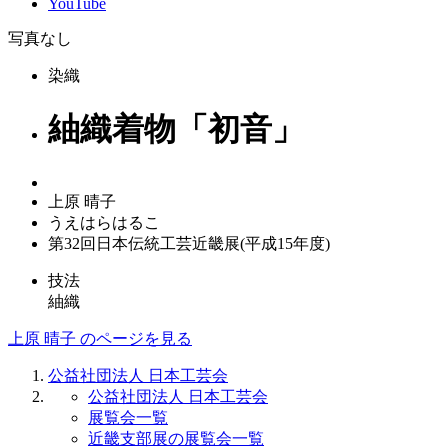
YouTube
写真なし
染織
紬織着物「初音」
上原 晴子
うえはらはるこ
第32回日本伝統工芸近畿展(平成15年度)
技法
紬織
上原 晴子 のページを見る
公益社団法人 日本工芸会
公益社団法人 日本工芸会
展覧会一覧
近畿支部展の展覧会一覧