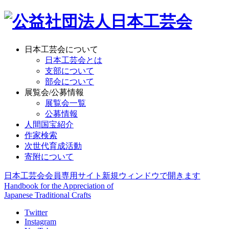
日本工芸会について
日本工芸会とは
支部について
部会について
展覧会/公募情報
展覧会一覧
公募情報
人間国宝紹介
作家検索
次世代育成活動
寄附について
日本工芸会会員専用サイト
新規ウィンドウで開きます
Handbook for the Appreciation of
Japanese Traditional Crafts
Twitter
Instagram