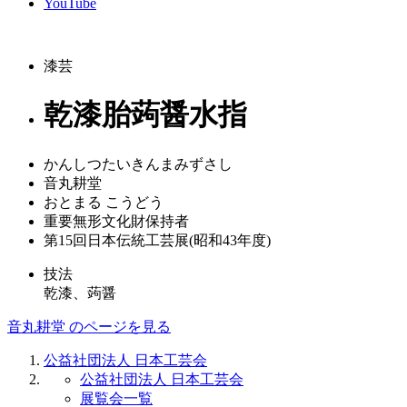
YouTube
漆芸
乾漆胎蒟醤水指
かんしつたいきんまみずさし
音丸耕堂
おとまる こうどう
重要無形文化財保持者
第15回日本伝統工芸展(昭和43年度)
技法
乾漆、蒟醤
音丸耕堂 のページを見る
公益社団法人 日本工芸会
公益社団法人 日本工芸会
展覧会一覧