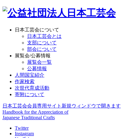
日本工芸会について
日本工芸会とは
支部について
部会について
展覧会/公募情報
展覧会一覧
公募情報
人間国宝紹介
作家検索
次世代育成活動
寄附について
日本工芸会会員専用サイト
新規ウィンドウで開きます
Handbook for the Appreciation of
Japanese Traditional Crafts
Twitter
Instagram