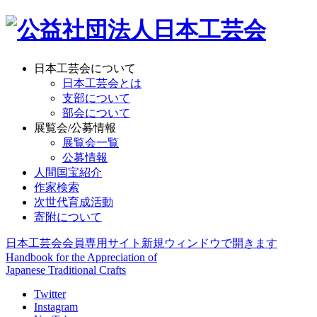
日本工芸会について
日本工芸会とは
支部について
部会について
展覧会/公募情報
展覧会一覧
公募情報
人間国宝紹介
作家検索
次世代育成活動
寄附について
日本工芸会会員専用サイト
新規ウィンドウで開きます
Handbook for the Appreciation of
Japanese Traditional Crafts
Twitter
Instagram