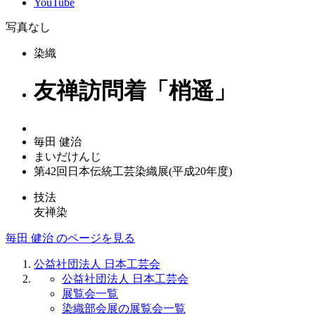
YouTube
写真なし
染織
友禅訪問着「梢遥」
毎田 健治
まいだけんじ
第42回日本伝統工芸染織展(平成20年度)
技法
友禅染
毎田 健治 のページを見る
公益社団法人 日本工芸会
公益社団法人 日本工芸会
展覧会一覧
染織部会展の展覧会一覧