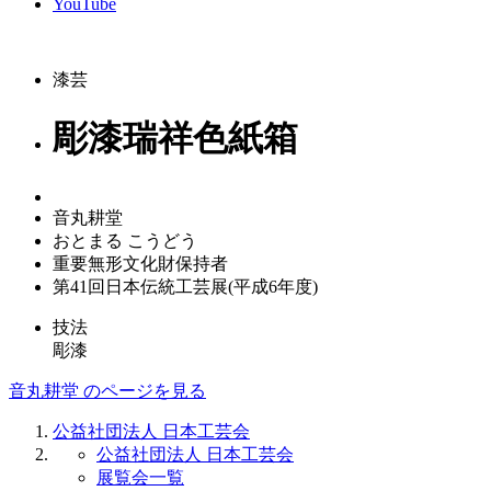
YouTube
漆芸
彫漆瑞祥色紙箱
音丸耕堂
おとまる こうどう
重要無形文化財保持者
第41回日本伝統工芸展(平成6年度)
技法
彫漆
音丸耕堂 のページを見る
公益社団法人 日本工芸会
公益社団法人 日本工芸会
展覧会一覧