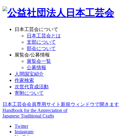
日本工芸会について
日本工芸会とは
支部について
部会について
展覧会/公募情報
展覧会一覧
公募情報
人間国宝紹介
作家検索
次世代育成活動
寄附について
日本工芸会会員専用サイト
新規ウィンドウで開きます
Handbook for the Appreciation of
Japanese Traditional Crafts
Twitter
Instagram