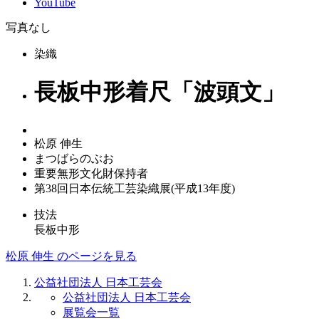
YouTube
写真なし
染織
長板中形着尺「波頭文」
松原 伸生
まつばらのぶお
重要無形文化財保持者
第38回日本伝統工芸染織展(平成13年度)
技法
長板中形
松原 伸生 のページを見る
公益社団法人 日本工芸会
公益社団法人 日本工芸会
展覧会一覧