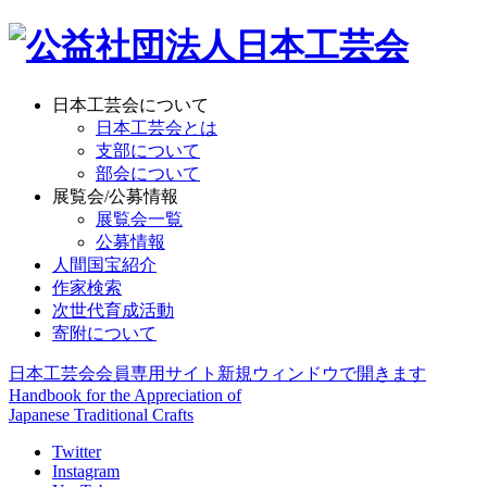
日本工芸会について
日本工芸会とは
支部について
部会について
展覧会/公募情報
展覧会一覧
公募情報
人間国宝紹介
作家検索
次世代育成活動
寄附について
日本工芸会会員専用サイト
新規ウィンドウで開きます
Handbook for the Appreciation of
Japanese Traditional Crafts
Twitter
Instagram