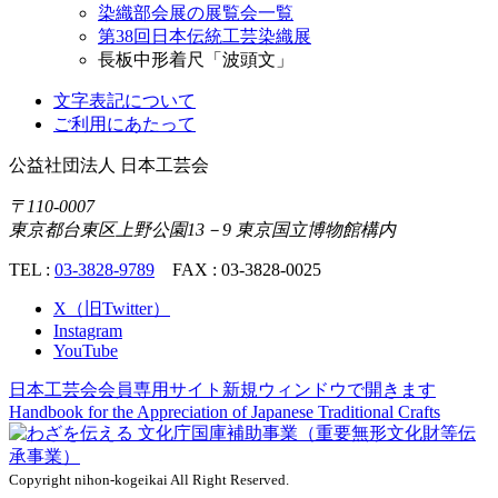
染織部会展の展覧会一覧
第38回日本伝統工芸染織展
長板中形着尺「波頭文」
文字表記について
ご利用にあたって
公益社団法人
日本工芸会
〒110-0007
東京都台東区上野公園13－9 東京国立博物館構内
TEL :
03-3828-9789
FAX : 03-3828-0025
X（旧Twitter）
Instagram
YouTube
日本工芸会会員専用サイト
新規ウィンドウで開きます
Handbook for the Appreciation of
Japanese Traditional Crafts
Copyright nihon-kogeikai All Right Reserved.