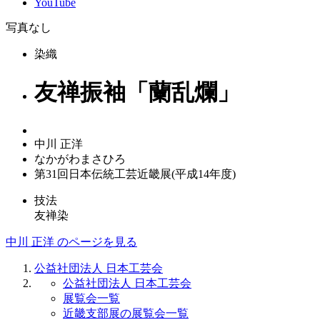
YouTube
写真なし
染織
友禅振袖「蘭乱爛」
中川 正洋
なかがわまさひろ
第31回日本伝統工芸近畿展(平成14年度)
技法
友禅染
中川 正洋 のページを見る
公益社団法人 日本工芸会
公益社団法人 日本工芸会
展覧会一覧
近畿支部展の展覧会一覧