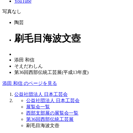
YouTube
写真なし
陶芸
刷毛目海波文壺
添田 和信
そえだわしん
第36回西部伝統工芸展(平成13年度)
添田 和信 のページを見る
公益社団法人 日本工芸会
公益社団法人 日本工芸会
展覧会一覧
西部支部展の展覧会一覧
第36回西部伝統工芸展
刷毛目海波文壺