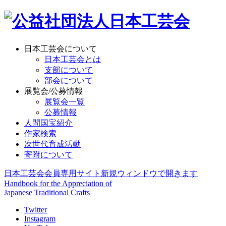
日本工芸会について
日本工芸会とは
支部について
部会について
展覧会/公募情報
展覧会一覧
公募情報
人間国宝紹介
作家検索
次世代育成活動
寄附について
日本工芸会会員専用サイト
新規ウィンドウで開きます
Handbook for the Appreciation of
Japanese Traditional Crafts
Twitter
Instagram