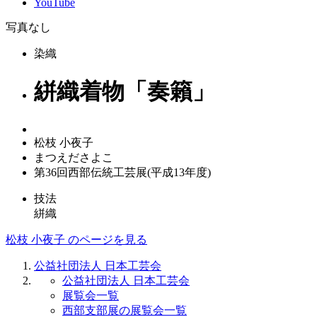
YouTube
写真なし
染織
絣織着物「奏籟」
松枝 小夜子
まつえださよこ
第36回西部伝統工芸展(平成13年度)
技法
絣織
松枝 小夜子 のページを見る
公益社団法人 日本工芸会
公益社団法人 日本工芸会
展覧会一覧
西部支部展の展覧会一覧