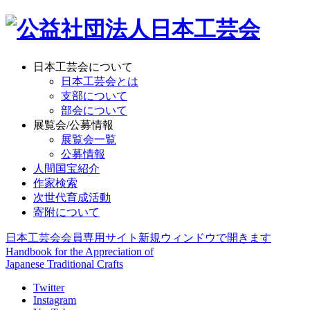
日本工芸会について
日本工芸会とは
支部について
部会について
展覧会/公募情報
展覧会一覧
公募情報
人間国宝紹介
作家検索
次世代育成活動
寄附について
日本工芸会会員専用サイト
新規ウィンドウで開きます
Handbook for the Appreciation of
Japanese Traditional Crafts
Twitter
Instagram