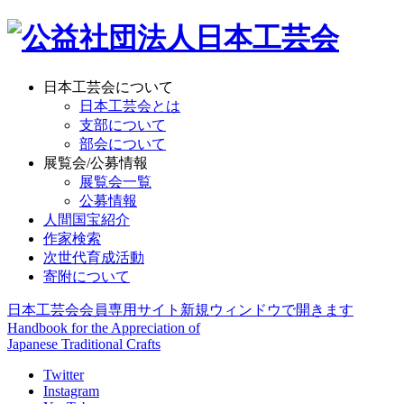
日本工芸会について
日本工芸会とは
支部について
部会について
展覧会/公募情報
展覧会一覧
公募情報
人間国宝紹介
作家検索
次世代育成活動
寄附について
日本工芸会会員専用サイト
新規ウィンドウで開きます
Handbook for the Appreciation of
Japanese Traditional Crafts
Twitter
Instagram