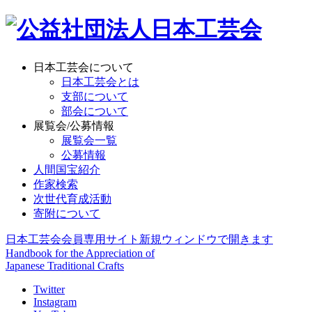
日本工芸会について
日本工芸会とは
支部について
部会について
展覧会/公募情報
展覧会一覧
公募情報
人間国宝紹介
作家検索
次世代育成活動
寄附について
日本工芸会会員専用サイト
新規ウィンドウで開きます
Handbook for the Appreciation of
Japanese Traditional Crafts
Twitter
Instagram