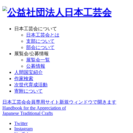
日本工芸会について
日本工芸会とは
支部について
部会について
展覧会/公募情報
展覧会一覧
公募情報
人間国宝紹介
作家検索
次世代育成活動
寄附について
日本工芸会会員専用サイト
新規ウィンドウで開きます
Handbook for the Appreciation of
Japanese Traditional Crafts
Twitter
Instagram