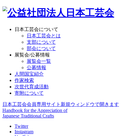
日本工芸会について
日本工芸会とは
支部について
部会について
展覧会/公募情報
展覧会一覧
公募情報
人間国宝紹介
作家検索
次世代育成活動
寄附について
日本工芸会会員専用サイト
新規ウィンドウで開きます
Handbook for the Appreciation of
Japanese Traditional Crafts
Twitter
Instagram