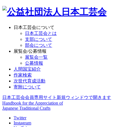
日本工芸会について
日本工芸会とは
支部について
部会について
展覧会/公募情報
展覧会一覧
公募情報
人間国宝紹介
作家検索
次世代育成活動
寄附について
日本工芸会会員専用サイト
新規ウィンドウで開きます
Handbook for the Appreciation of
Japanese Traditional Crafts
Twitter
Instagram