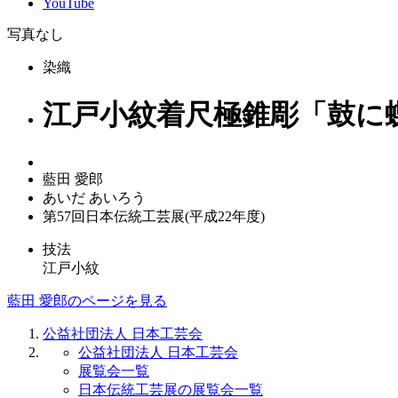
YouTube
写真なし
染織
江戸小紋着尺極錐彫「鼓に
藍田 愛郎
あいだ あいろう
第57回日本伝統工芸展(平成22年度)
技法
江戸小紋
藍田 愛郎のページを見る
公益社団法人 日本工芸会
公益社団法人 日本工芸会
展覧会一覧
日本伝統工芸展の展覧会一覧