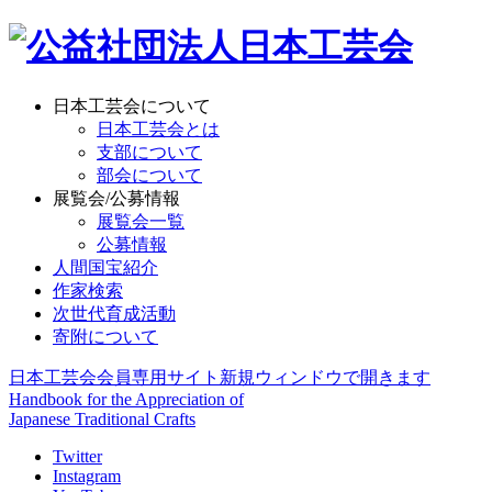
日本工芸会について
日本工芸会とは
支部について
部会について
展覧会/公募情報
展覧会一覧
公募情報
人間国宝紹介
作家検索
次世代育成活動
寄附について
日本工芸会会員専用サイト
新規ウィンドウで開きます
Handbook for the Appreciation of
Japanese Traditional Crafts
Twitter
Instagram