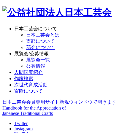
日本工芸会について
日本工芸会とは
支部について
部会について
展覧会/公募情報
展覧会一覧
公募情報
人間国宝紹介
作家検索
次世代育成活動
寄附について
日本工芸会会員専用サイト
新規ウィンドウで開きます
Handbook for the Appreciation of
Japanese Traditional Crafts
Twitter
Instagram