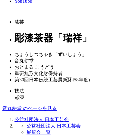
YouTube
漆芸
彫漆茶器「瑞祥」
ちょうしつちゃき「ずいしょう」
音丸耕堂
おとまる こうどう
重要無形文化財保持者
第30回日本伝統工芸展(昭和58年度)
技法
彫漆
音丸耕堂 のページを見る
公益社団法人 日本工芸会
公益社団法人 日本工芸会
展覧会一覧