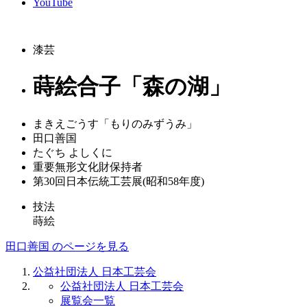
YouTube
漆芸
蒔絵合子「森の湖」
まきえごうす「もりのみずうみ」
田口善国
たぐち よしくに
重要無形文化財保持者
第30回日本伝統工芸展(昭和58年度)
技法
蒔絵
田口善国 のページを見る
公益社団法人 日本工芸会
公益社団法人 日本工芸会
展覧会一覧