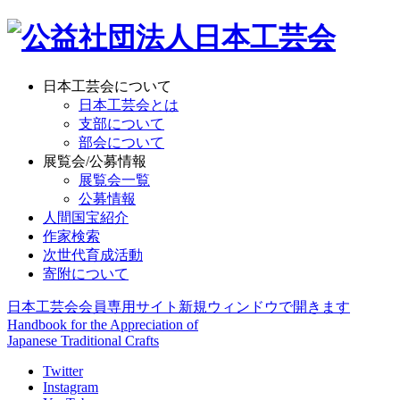
日本工芸会について
日本工芸会とは
支部について
部会について
展覧会/公募情報
展覧会一覧
公募情報
人間国宝紹介
作家検索
次世代育成活動
寄附について
日本工芸会会員専用サイト
新規ウィンドウで開きます
Handbook for the Appreciation of
Japanese Traditional Crafts
Twitter
Instagram