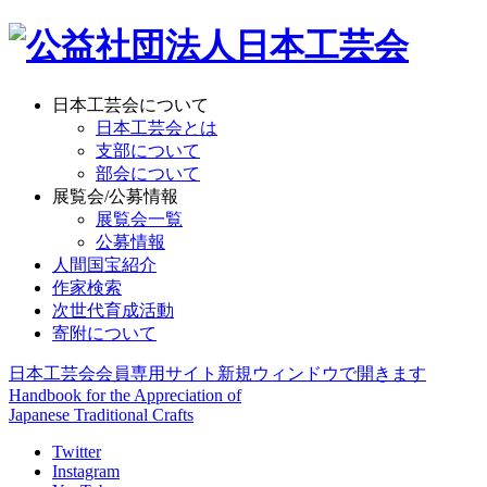
日本工芸会について
日本工芸会とは
支部について
部会について
展覧会/公募情報
展覧会一覧
公募情報
人間国宝紹介
作家検索
次世代育成活動
寄附について
日本工芸会会員専用サイト
新規ウィンドウで開きます
Handbook for the Appreciation of
Japanese Traditional Crafts
Twitter
Instagram