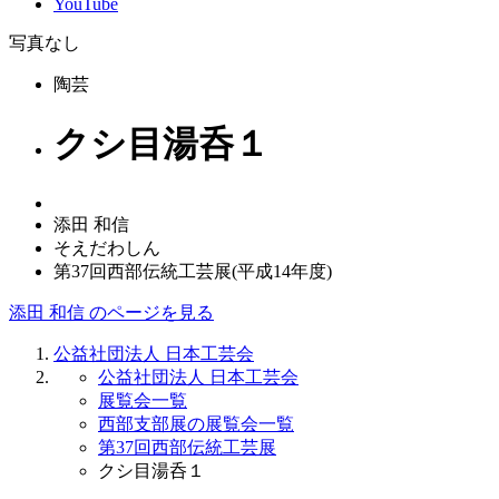
YouTube
写真なし
陶芸
クシ目湯呑１
添田 和信
そえだわしん
第37回西部伝統工芸展(平成14年度)
添田 和信 のページを見る
公益社団法人 日本工芸会
公益社団法人 日本工芸会
展覧会一覧
西部支部展の展覧会一覧
第37回西部伝統工芸展
クシ目湯呑１