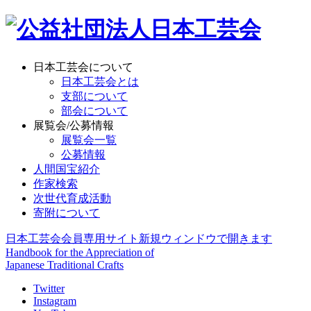
日本工芸会について
日本工芸会とは
支部について
部会について
展覧会/公募情報
展覧会一覧
公募情報
人間国宝紹介
作家検索
次世代育成活動
寄附について
日本工芸会会員専用サイト
新規ウィンドウで開きます
Handbook for the Appreciation of
Japanese Traditional Crafts
Twitter
Instagram