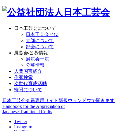
日本工芸会について
日本工芸会とは
支部について
部会について
展覧会/公募情報
展覧会一覧
公募情報
人間国宝紹介
作家検索
次世代育成活動
寄附について
日本工芸会会員専用サイト
新規ウィンドウで開きます
Handbook for the Appreciation of
Japanese Traditional Crafts
Twitter
Instagram