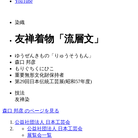
YouTube
染織
友禅着物「流層文」
ゆうぜんきもの「りゅうそうもん」
森口 邦彦
もりぐちくにひこ
重要無形文化財保持者
第29回日本伝統工芸展(昭和57年度)
技法
友禅染
森口 邦彦 のページを見る
公益社団法人 日本工芸会
公益社団法人 日本工芸会
展覧会一覧