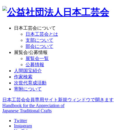
日本工芸会について
日本工芸会とは
支部について
部会について
展覧会/公募情報
展覧会一覧
公募情報
人間国宝紹介
作家検索
次世代育成活動
寄附について
日本工芸会会員専用サイト
新規ウィンドウで開きます
Handbook for the Appreciation of
Japanese Traditional Crafts
Twitter
Instagram