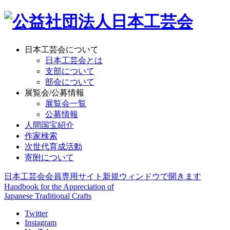
日本工芸会について
日本工芸会とは
支部について
部会について
展覧会/公募情報
展覧会一覧
公募情報
人間国宝紹介
作家検索
次世代育成活動
寄附について
日本工芸会会員専用サイト
新規ウィンドウで開きます
Handbook for the Appreciation of
Japanese Traditional Crafts
Twitter
Instagram