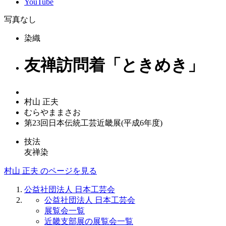
YouTube
写真なし
染織
友禅訪問着「ときめき」
村山 正夫
むらやままさお
第23回日本伝統工芸近畿展(平成6年度)
技法
友禅染
村山 正夫 のページを見る
公益社団法人 日本工芸会
公益社団法人 日本工芸会
展覧会一覧
近畿支部展の展覧会一覧