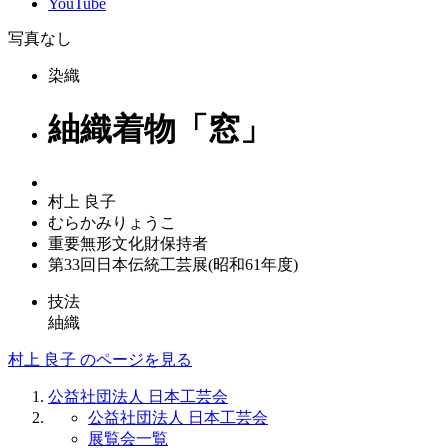
YouTube
写真なし
染織
紬織着物「窓」
村上 良子
むらかみりょうこ
重要無形文化財保持者
第33回日本伝統工芸展(昭和61年度)
技法
紬織
村上 良子 のページを見る
公益社団法人 日本工芸会
公益社団法人 日本工芸会
展覧会一覧