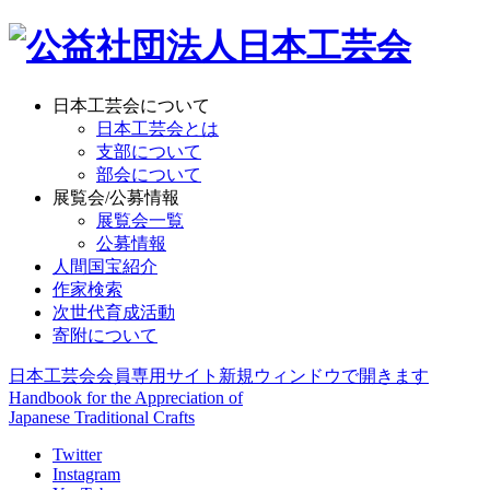
日本工芸会について
日本工芸会とは
支部について
部会について
展覧会/公募情報
展覧会一覧
公募情報
人間国宝紹介
作家検索
次世代育成活動
寄附について
日本工芸会会員専用サイト
新規ウィンドウで開きます
Handbook for the Appreciation of
Japanese Traditional Crafts
Twitter
Instagram