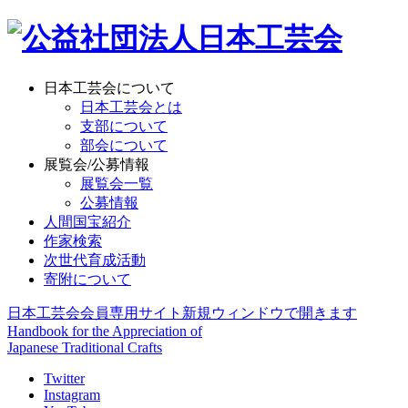
日本工芸会について
日本工芸会とは
支部について
部会について
展覧会/公募情報
展覧会一覧
公募情報
人間国宝紹介
作家検索
次世代育成活動
寄附について
日本工芸会会員専用サイト
新規ウィンドウで開きます
Handbook for the Appreciation of
Japanese Traditional Crafts
Twitter
Instagram