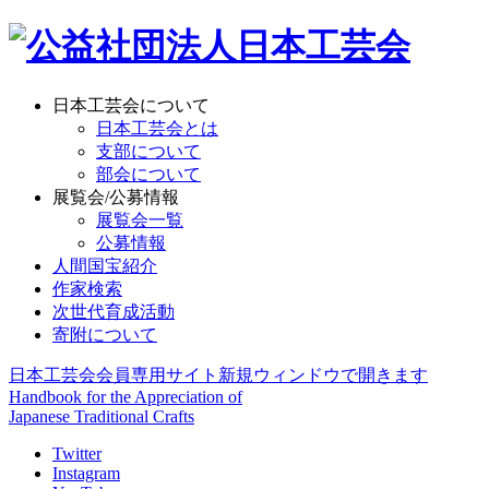
日本工芸会について
日本工芸会とは
支部について
部会について
展覧会/公募情報
展覧会一覧
公募情報
人間国宝紹介
作家検索
次世代育成活動
寄附について
日本工芸会会員専用サイト
新規ウィンドウで開きます
Handbook for the Appreciation of
Japanese Traditional Crafts
Twitter
Instagram