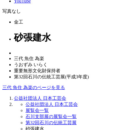
YouTube
写真なし
金工
砂張建水
三代 魚住 為楽
うおずみ いらく
重要無形文化財保持者
第32回石川の伝統工芸展(平成3年度)
三代 魚住 為楽のページを見る
公益社団法人 日本工芸会
公益社団法人 日本工芸会
展覧会一覧
石川支部展の展覧会一覧
第32回石川の伝統工芸展
砂張建水