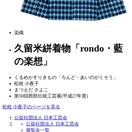
染織
久留米絣着物「rondo・藍
の楽想」
くるめかすりきもの「ろんど・あいのがくそう」
松枝 小夜子
まつえだ さよこ
第50回西部伝統工芸展(平成27年度)
松枝 小夜子のページを見る
公益社団法人 日本工芸会
公益社団法人 日本工芸会
展覧会一覧