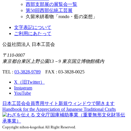
西部支部展の展覧会一覧
第50回西部伝統工芸展
久留米絣着物「rondo・藍の楽想」
文字表記について
ご利用にあたって
公益社団法人
日本工芸会
〒110-0007
東京都台東区上野公園13－9 東京国立博物館構内
TEL :
03-3828-9789
FAX : 03-3828-0025
X（旧Twitter）
Instagram
YouTube
日本工芸会会員専用サイト
新規ウィンドウで開きます
Handbook for the Appreciation of
Japanese Traditional Crafts
Copyright nihon-kogeikai All Right Reserved.