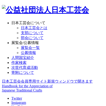
日本工芸会について
日本工芸会とは
支部について
部会について
展覧会/公募情報
展覧会一覧
公募情報
人間国宝紹介
作家検索
次世代育成活動
寄附について
日本工芸会会員専用サイト
新規ウィンドウで開きます
Handbook for the Appreciation of
Japanese Traditional Crafts
Twitter
Instagram