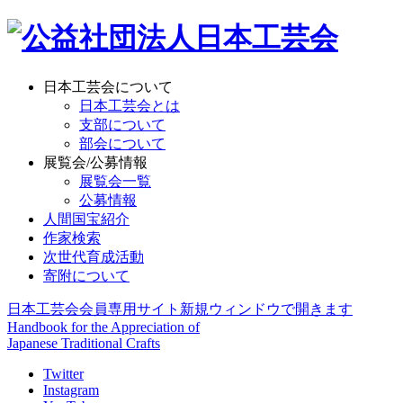
日本工芸会について
日本工芸会とは
支部について
部会について
展覧会/公募情報
展覧会一覧
公募情報
人間国宝紹介
作家検索
次世代育成活動
寄附について
日本工芸会会員専用サイト
新規ウィンドウで開きます
Handbook for the Appreciation of
Japanese Traditional Crafts
Twitter
Instagram