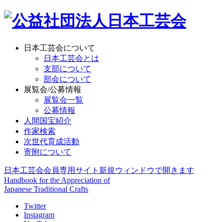
日本工芸会について
日本工芸会とは
支部について
部会について
展覧会/公募情報
展覧会一覧
公募情報
人間国宝紹介
作家検索
次世代育成活動
寄附について
日本工芸会会員専用サイト
新規ウィンドウで開きます
Handbook for the Appreciation of
Japanese Traditional Crafts
Twitter
Instagram