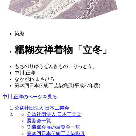
染織
糯糊友禅着物「立冬」
もちのりゆうぜんきもの「りっとう」
中川 正洋
なかがわ まさひろ
第49回日本伝統工芸染織展(平成27年度)
中川 正洋のページを見る
公益社団法人 日本工芸会
公益社団法人 日本工芸会
展覧会一覧
染織部会展の展覧会一覧
第49回日本伝統工芸染織展