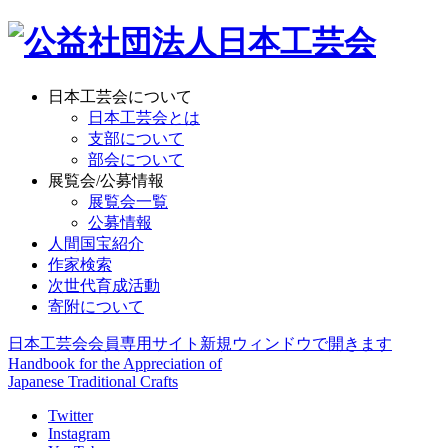
日本工芸会について
日本工芸会とは
支部について
部会について
展覧会/公募情報
展覧会一覧
公募情報
人間国宝紹介
作家検索
次世代育成活動
寄附について
日本工芸会会員専用サイト
新規ウィンドウで開きます
Handbook for the Appreciation of
Japanese Traditional Crafts
Twitter
Instagram