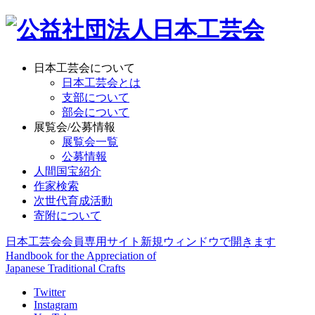
日本工芸会について
日本工芸会とは
支部について
部会について
展覧会/公募情報
展覧会一覧
公募情報
人間国宝紹介
作家検索
次世代育成活動
寄附について
日本工芸会会員専用サイト
新規ウィンドウで開きます
Handbook for the Appreciation of
Japanese Traditional Crafts
Twitter
Instagram