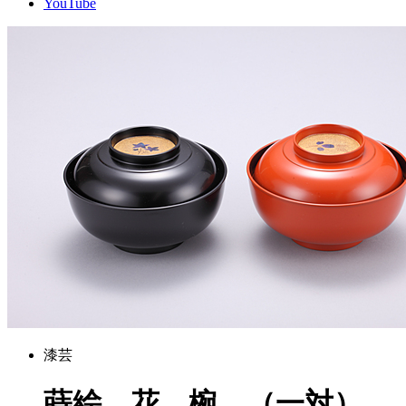
YouTube
漆芸
蒔絵 花 椀 （一対）