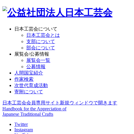
日本工芸会について
日本工芸会とは
支部について
部会について
展覧会/公募情報
展覧会一覧
公募情報
人間国宝紹介
作家検索
次世代育成活動
寄附について
日本工芸会会員専用サイト
新規ウィンドウで開きます
Handbook for the Appreciation of
Japanese Traditional Crafts
Twitter
Instagram