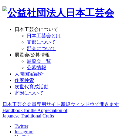
日本工芸会について
日本工芸会とは
支部について
部会について
展覧会/公募情報
展覧会一覧
公募情報
人間国宝紹介
作家検索
次世代育成活動
寄附について
日本工芸会会員専用サイト
新規ウィンドウで開きます
Handbook for the Appreciation of
Japanese Traditional Crafts
Twitter
Instagram