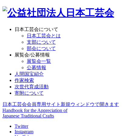
日本工芸会について
日本工芸会とは
支部について
部会について
展覧会/公募情報
展覧会一覧
公募情報
人間国宝紹介
作家検索
次世代育成活動
寄附について
日本工芸会会員専用サイト
新規ウィンドウで開きます
Handbook for the Appreciation of
Japanese Traditional Crafts
Twitter
Instagram