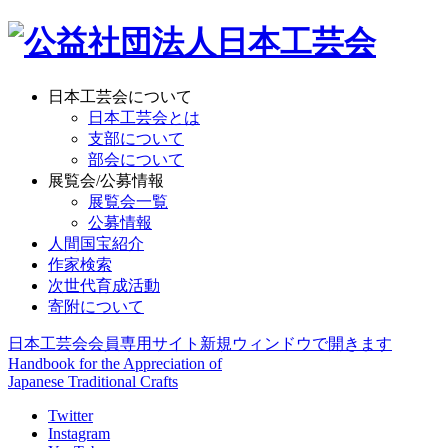
日本工芸会について
日本工芸会とは
支部について
部会について
展覧会/公募情報
展覧会一覧
公募情報
人間国宝紹介
作家検索
次世代育成活動
寄附について
日本工芸会会員専用サイト
新規ウィンドウで開きます
Handbook for the Appreciation of
Japanese Traditional Crafts
Twitter
Instagram