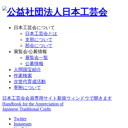
日本工芸会について
日本工芸会とは
支部について
部会について
展覧会/公募情報
展覧会一覧
公募情報
人間国宝紹介
作家検索
次世代育成活動
寄附について
日本工芸会会員専用サイト
新規ウィンドウで開きます
Handbook for the Appreciation of
Japanese Traditional Crafts
Twitter
Instagram