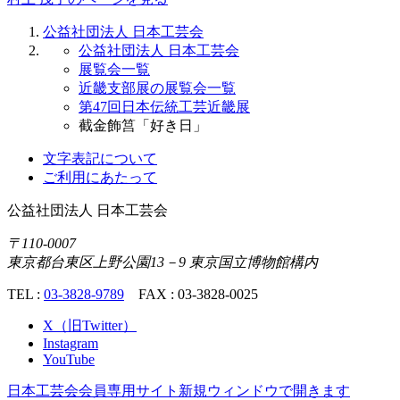
公益社団法人 日本工芸会
公益社団法人 日本工芸会
展覧会一覧
近畿支部展の展覧会一覧
第47回日本伝統工芸近畿展
截金飾筥「好き日」
文字表記について
ご利用にあたって
公益社団法人
日本工芸会
〒110-0007
東京都台東区上野公園13－9 東京国立博物館構内
TEL :
03-3828-9789
FAX : 03-3828-0025
X（旧Twitter）
Instagram
YouTube
日本工芸会会員専用サイト
新規ウィンドウで開きます