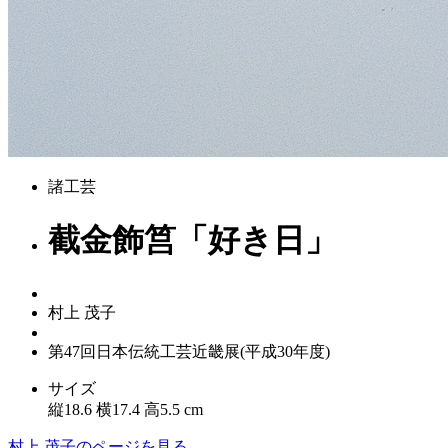
諸工芸
截金飾筥「好き日」
村上 茂子
第47回日本伝統工芸近畿展(平成30年度)
サイズ
縦18.6 横17.4 高5.5 cm
村上 茂子のページを見る