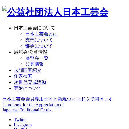
日本工芸会について
日本工芸会とは
支部について
部会について
展覧会/公募情報
展覧会一覧
公募情報
人間国宝紹介
作家検索
次世代育成活動
寄附について
日本工芸会会員専用サイト
新規ウィンドウで開きます
Handbook for the Appreciation of
Japanese Traditional Crafts
Twitter
Instagram