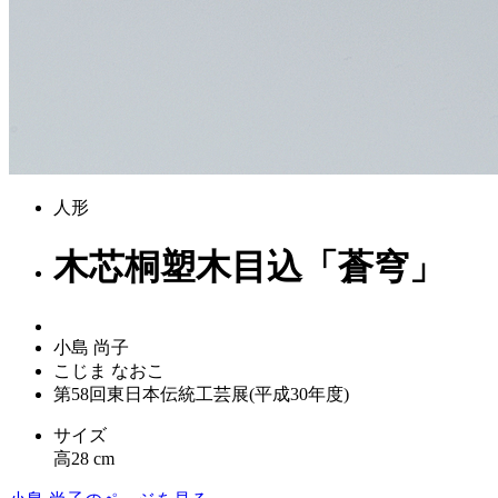
人形
木芯桐塑木目込「蒼穹」
小島 尚子
こじま なおこ
第58回東日本伝統工芸展(平成30年度)
サイズ
高28 cm