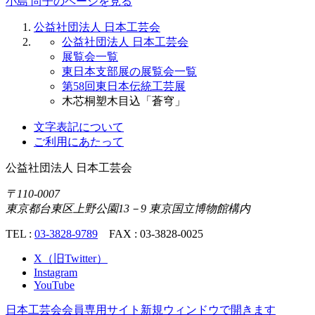
小島 尚子のページを見る
公益社団法人 日本工芸会
公益社団法人 日本工芸会
展覧会一覧
東日本支部展の展覧会一覧
第58回東日本伝統工芸展
木芯桐塑木目込「蒼穹」
文字表記について
ご利用にあたって
公益社団法人
日本工芸会
〒110-0007
東京都台東区上野公園13－9 東京国立博物館構内
TEL :
03-3828-9789
FAX : 03-3828-0025
X（旧Twitter）
Instagram
YouTube
日本工芸会会員専用サイト
新規ウィンドウで開きます