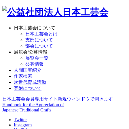
日本工芸会について
日本工芸会とは
支部について
部会について
展覧会/公募情報
展覧会一覧
公募情報
人間国宝紹介
作家検索
次世代育成活動
寄附について
日本工芸会会員専用サイト
新規ウィンドウで開きます
Handbook for the Appreciation of
Japanese Traditional Crafts
Twitter
Instagram