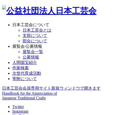
日本工芸会について
日本工芸会とは
支部について
部会について
展覧会/公募情報
展覧会一覧
公募情報
人間国宝紹介
作家検索
次世代育成活動
寄附について
日本工芸会会員専用サイト
新規ウィンドウで開きます
Handbook for the Appreciation of
Japanese Traditional Crafts
Twitter
Instagram