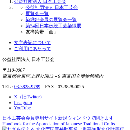
公益社団法人 日本工芸会
公益社団法人 日本工芸会
展覧会一覧
染織部会展の展覧会一覧
第54回日本伝統工芸染織展
友禅染帯「画」
文字表記について
ご利用にあたって
公益社団法人
日本工芸会
〒110-0007
東京都台東区上野公園13－9 東京国立博物館構内
TEL :
03-3828-9789
FAX : 03-3828-0025
X（旧Twitter）
Instagram
YouTube
日本工芸会会員専用サイト
新規ウィンドウで開きます
Handbook for the Appreciation of
Japanese Traditional Crafts