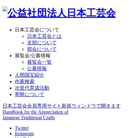
日本工芸会について
日本工芸会とは
支部について
部会について
展覧会/公募情報
展覧会一覧
公募情報
人間国宝紹介
作家検索
次世代育成活動
寄附について
日本工芸会会員専用サイト
新規ウィンドウで開きます
Handbook for the Appreciation of
Japanese Traditional Crafts
Twitter
Instagram