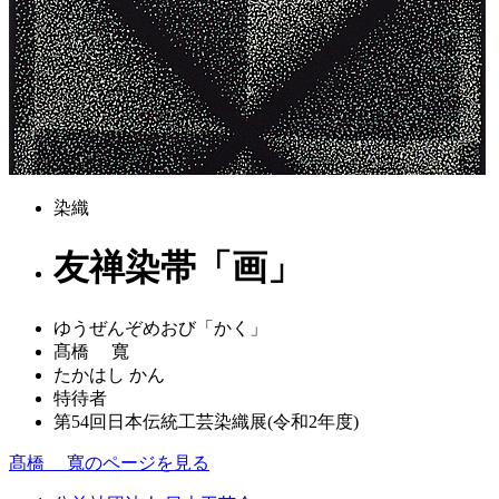
染織
友禅染帯「画」
ゆうぜんぞめおび「かく」
髙橋 寬
たかはし かん
特待者
第54回日本伝統工芸染織展(令和2年度)
髙橋 寬のページを見る