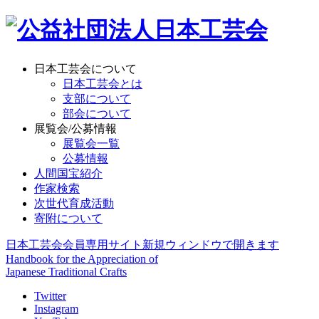
日本工芸会について
日本工芸会とは
支部について
部会について
展覧会/公募情報
展覧会一覧
公募情報
人間国宝紹介
作家検索
次世代育成活動
寄附について
日本工芸会会員専用サイト
新規ウィンドウで開きます
Handbook for the Appreciation of
Japanese Traditional Crafts
Twitter
Instagram