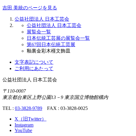
吉田 美統のページを見る
公益社団法人 日本工芸会
公益社団法人 日本工芸会
展覧会一覧
日本伝統工芸展の展覧会一覧
第67回日本伝統工芸展
釉裏金彩木槿文飾皿
文字表記について
ご利用にあたって
公益社団法人
日本工芸会
〒110-0007
東京都台東区上野公園13－9 東京国立博物館構内
TEL :
03-3828-9789
FAX : 03-3828-0025
X（旧Twitter）
Instagram
YouTube