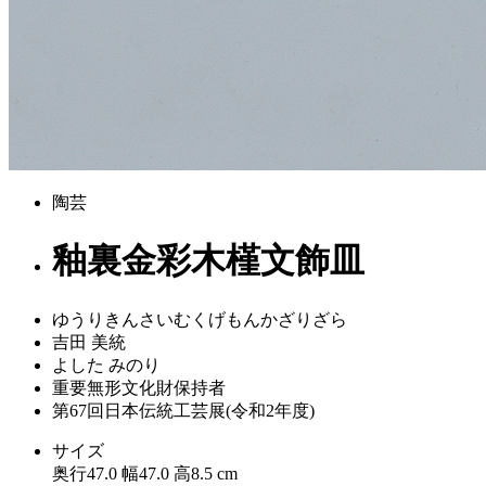
陶芸
釉裏金彩木槿文飾皿
ゆうりきんさいむくげもんかざりざら
吉田 美統
よした みのり
重要無形文化財保持者
第67回日本伝統工芸展(令和2年度)
サイズ
奥行47.0 幅47.0 高8.5 cm