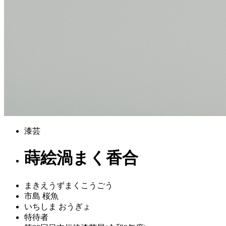
漆芸
蒔絵渦まく香合
まきえうずまくこうごう
市島 桜魚
いちしま おうぎょ
特待者