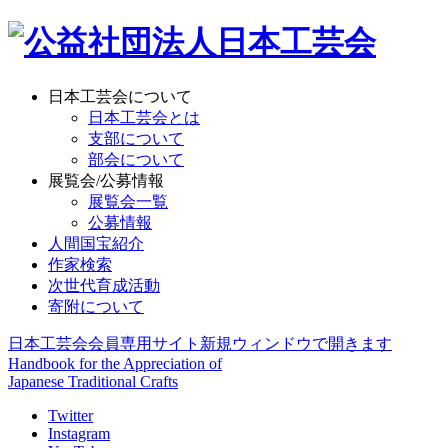
日本工芸会について
日本工芸会とは
支部について
部会について
展覧会/公募情報
展覧会一覧
公募情報
人間国宝紹介
作家検索
次世代育成活動
寄附について
日本工芸会会員専用サイト
新規ウィンドウで開きます
Handbook for the Appreciation of
Japanese Traditional Crafts
Twitter
Instagram