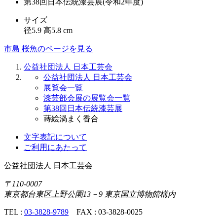
第38回日本伝統漆芸展(令和2年度)
サイズ
径5.9 高5.8 cm
市島 桜魚のページを見る
公益社団法人 日本工芸会
公益社団法人 日本工芸会
展覧会一覧
漆芸部会展の展覧会一覧
第38回日本伝統漆芸展
蒔絵渦まく香合
文字表記について
ご利用にあたって
公益社団法人
日本工芸会
〒110-0007
東京都台東区上野公園13－9 東京国立博物館構内
TEL :
03-3828-9789
FAX : 03-3828-0025